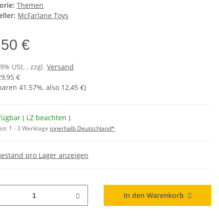
orie:
Themen
ller:
McFarlane Toys
,50 €
19% USt. , zzgl.
Versand
29,95 €
sparen
41.57%
, also
12,45 €
)
fügbar ( LZ beachten )
eit:
1 - 3 Werktage
innerhalb Deutschland*
Bestand pro Lager anzeigen
In den Warenkorb