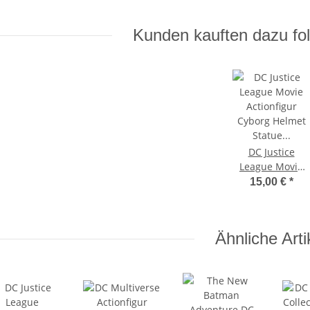
Kunden kauften dazu fol
DC Justice
League Movie
Actionfigur
15,00 €
*
Cyborg Helmet
Statue 1/10
Figur McFarlane
Ähnliche Arti
Toys