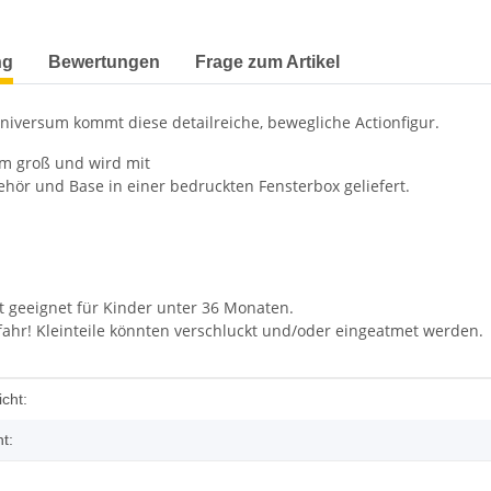
terkarten anzeigen
ng
Bewertungen
Frage zum Artikel
iversum kommt diese detailreiche, bewegliche Actionfigur.
 cm groß und wird mit
hör und Base in einer bedruckten Fensterbox geliefert.
t geeignet für Kinder unter 36 Monaten.
fahr! Kleinteile könnten verschluckt und/oder eingeatmet werden.
enschaft
cht:
t: