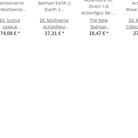
DC Justice
DC Multiverse
The New
DC 
League
Actionfigur
Batman
Collec
onsterverse
Batman Earth-2
Adventure DC
Act
74,08 €
*
17,31 €
*
16,47 €
*
2
 Multiverse
(Earth 2 Society)
Direct 1/6
Wave
ctionfiguren
19 cm
Actionfigur Mr.
Batm
2er-Pack
Freeze 15 cm
tman & Kong
29 cm