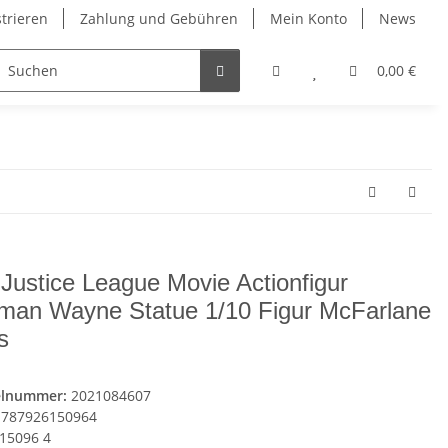
strieren
Zahlung und Gebühren
Mein Konto
News
0,00 €
Justice League Movie Actionfigur
man Wayne Statue 1/10 Figur McFarlane
s
elnummer:
2021084607
787926150964
15096 4