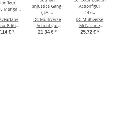
McFarlane
DC Multiverse
DC Multiverse
tor Edition
Actionfigur
McFarlane
ionfigur
Batman
Collector Edition
7,14 €
*
21,34 €
*
25,72 €
*
 5 Manga
(Injustice Gang)
Actionfigur #47
an #16 18
(JLA: Rock of
Batman &
cm
Ages) (Red
Mobius Chair
Platinum Edtion)
(Darkseid War)
18 cm
18 cm