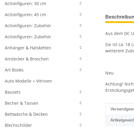
Actionfiguren: 30 cm
weitere Regis
Actionfiguren: 45 cm
Beschreibu
Actionfiguren: Zubehör
Aus dem DC Un
Actionfiguren: Zubehör
Sie ist ca. 18
Anhänger & Halsketten
weiterem Zube
Anstecker & Broschen
Art Books
Neu
Auto Modelle + Vitrinen
Achtung! Nich
Erstickungsge
Bausets
Becher & Tassen
Produkteig
Wert
Versandgewi
Bettwäsche & Decken
Artikelgewich
Blechschilder