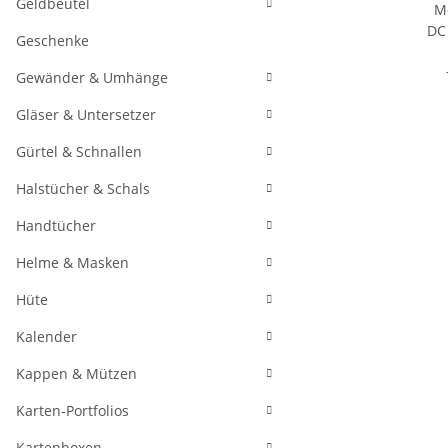
Geldbeutel
Geschenke
Gewänder & Umhänge
M
Gläser & Untersetzer
DC
A
Gürtel & Schnallen
Halstücher & Schals
Ba
Handtücher
Helme & Masken
Hüte
Kalender
Kappen & Mützen
Karten-Portfolios
Kartenboxen