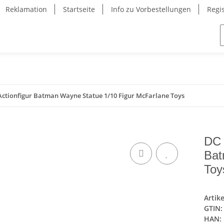
Reklamation
Startseite
Info zu Vorbestellungen
Regi
Actionfigur Batman Wayne Statue 1/10 Figur McFarlane Toys
DC 
Bat
Toy
Artik
GTIN:
HAN: