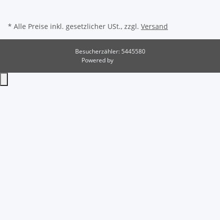
* Alle Preise inkl. gesetzlicher USt., zzgl.
Versand
Besucherzähler: 5445580
Powered by
JTL-Shop