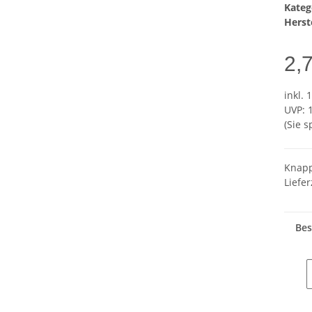
Kateg
Herste
2,
inkl. 
UVP
:
(Sie 
Knapp
Liefer
Bes