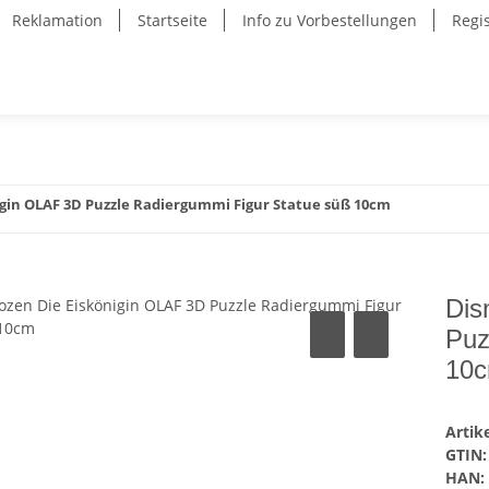
Reklamation
Startseite
Info zu Vorbestellungen
Regi
igin OLAF 3D Puzzle Radiergummi Figur Statue süß 10cm
Dis
Puz
10
Arti
GTIN:
HAN: