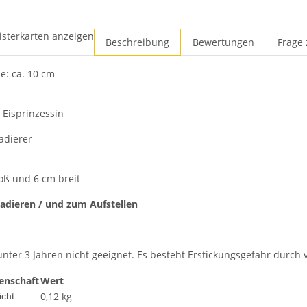
isterkarten anzeigen
Beschreibung
Bewertungen
Frage 
e: ca. 10 cm
 Eisprinzessin
adierer
oß und 6 cm breit
adieren / und zum Aufstellen
unter 3 Jahren nicht geeignet. Es besteht Erstickungsgefahr durch v
enschaft
Wert
0,12 kg
cht: