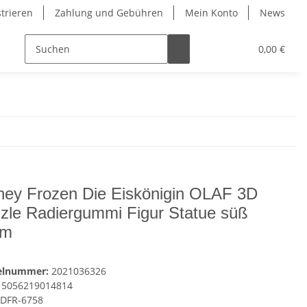
strieren
Zahlung und Gebühren
Mein Konto
News
0,00 €
ney Frozen Die Eiskönigin OLAF 3D
zle Radiergummi Figur Statue süß
cm
kelnummer:
2021036326
5056219014814
DFR-6758