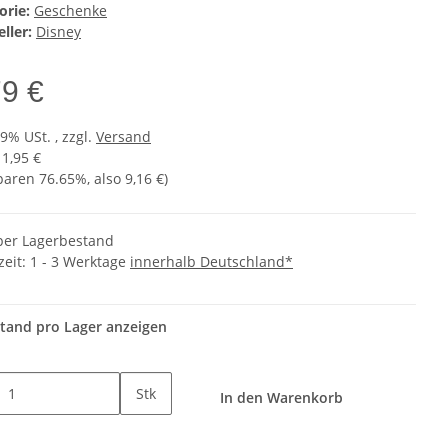
orie:
Geschenke
ller:
Disney
79 €
19% USt. , zzgl.
Versand
11,95 €
sparen
76.65%
, also
9,16 €
)
er Lagerbestand
zeit:
1 - 3 Werktage
innerhalb Deutschland*
tand pro Lager anzeigen
Stk
In den Warenkorb