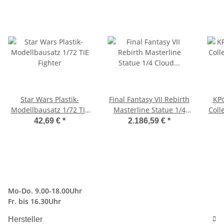
Star Wars Plastik-
Final Fantasy VII Rebirth
KP
Modellbausatz 1/72 TIE
Masterline Statue 1/4
Coll
Fighter
Cloud Strife 68 cm
R
42,69 €
*
2.186,59 €
*
Mo-Do. 9.00-18.00Uhr
Fr. bis 16.30Uhr
Hersteller