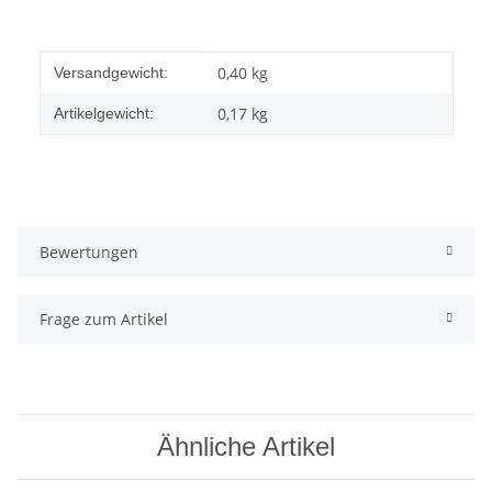
Produkteigenschaft
Wert
0,40 kg
Versandgewicht:
0,17
kg
Artikelgewicht:
Bewertungen
Frage zum Artikel
Ähnliche Artikel