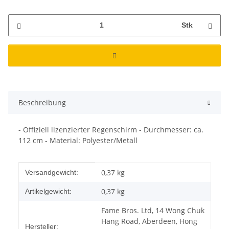
Stk
Beschreibung
- Offiziell lizenzierter Regenschirm - Durchmesser: ca.
112 cm - Material: Polyester/Metall
Produkteigenschaft
Wert
0,37 kg
Versandgewicht:
0,37
kg
Artikelgewicht:
Fame Bros. Ltd, 14 Wong Chuk
Hang Road, Aberdeen, Hong
Hersteller: