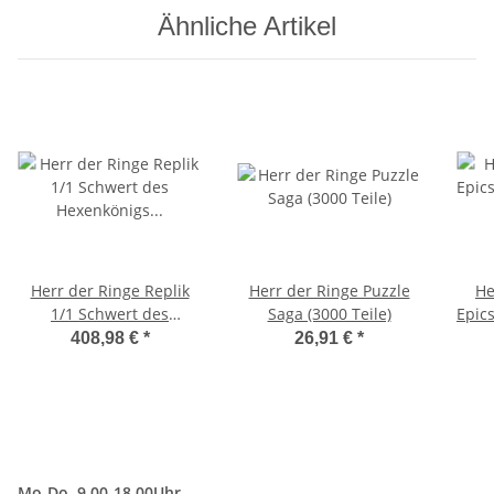
Ähnliche Artikel
Herr der Ringe Replik
Herr der Ringe Puzzle
He
1/1 Schwert des
Saga (3000 Teile)
Epics
Hexenkönigs 139 cm
408,98 €
*
26,91 €
*
Mo-Do. 9.00-18.00Uhr