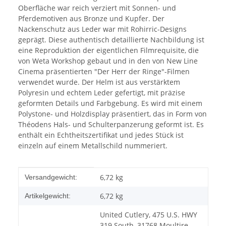
Oberfläche war reich verziert mit Sonnen- und
Pferdemotiven aus Bronze und Kupfer. Der
Nackenschutz aus Leder war mit Rohirric-Designs
geprägt. Diese authentisch detaillierte Nachbildung ist
eine Reproduktion der eigentlichen Filmrequisite, die
von Weta Workshop gebaut und in den von New Line
Cinema präsentierten "Der Herr der Ringe"-Filmen
verwendet wurde. Der Helm ist aus verstärktem
Polyresin und echtem Leder gefertigt, mit präzise
geformten Details und Farbgebung. Es wird mit einem
Polystone- und Holzdisplay präsentiert, das in Form von
Théodens Hals- und Schulterpanzerung geformt ist. Es
enthält ein Echtheitszertifikat und jedes Stück ist
einzeln auf einem Metallschild nummeriert.
Produkteigenschaft
Wert
6,72 kg
Versandgewicht:
6,72
kg
Artikelgewicht:
United Cutlery, 475 U.S. HWY
319 South, 31768 Moultire,