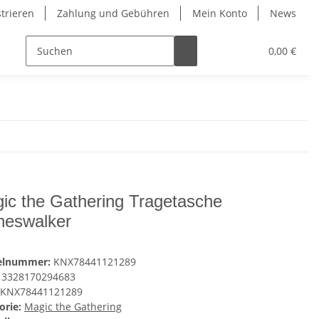
strieren
Zahlung und Gebühren
Mein Konto
News
0,00 €
ic the Gathering Tragetasche
neswalker
kelnummer:
KNX78441121289
3328170294683
KNX78441121289
orie:
Magic the Gathering