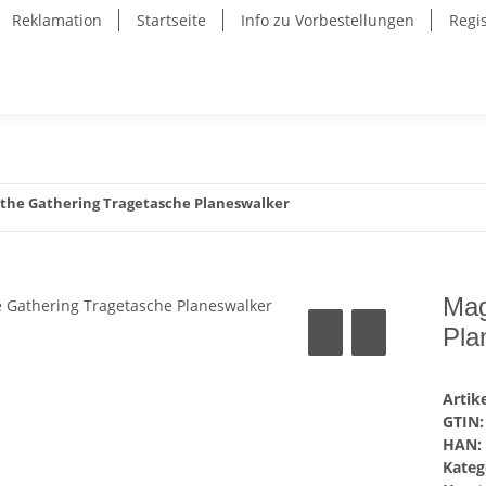
Reklamation
Startseite
Info zu Vorbestellungen
Regi
 the Gathering Tragetasche Planeswalker
Mag
Pla
Arti
GTIN:
HAN:
Kateg