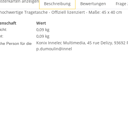
isterkarten anzeigen
Beschreibung
Bewertungen
Frage 
 hochwertige Tragetasche - Offiziell lizenziert - Maße: 45 x 40 cm
enschaft
Wert
0,09 kg
cht:
0,09
kg
t:
Konix Innelec Multimedia, 45 rue Delizy, 93692 P
che Person für die
p.dumoulin@innel