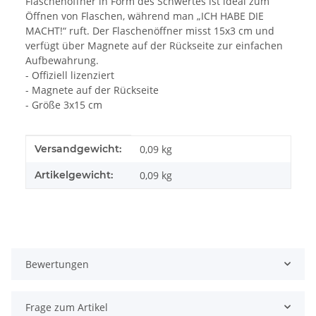
Flaschenöffner in Form des Schwertes ist ideal zum
Öffnen von Flaschen, während man „ICH HABE DIE
MACHT!“ ruft. Der Flaschenöffner misst 15x3 cm und
verfügt über Magnete auf der Rückseite zur einfachen
Aufbewahrung.
- Offiziell lizenziert
- Magnete auf der Rückseite
- Größe 3x15 cm
Produkteigenschaft
Wert
Versandgewicht:
0,09 kg
Artikelgewicht:
0,09
kg
Bewertungen
Frage zum Artikel