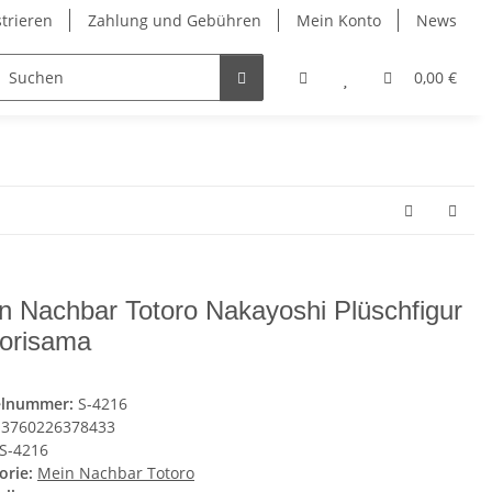
strieren
Zahlung und Gebühren
Mein Konto
News
0,00 €
n Nachbar Totoro Nakayoshi Plüschfigur
orisama
elnummer:
S-4216
3760226378433
S-4216
orie:
Mein Nachbar Totoro