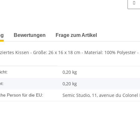
terkarten anzeigen
ng
Bewertungen
Frage zum Artikel
zenziertes Kissen - Größe: 26 x 16 x 18 cm - Material: 100% Polyeste
enschaft
0,20 kg
cht:
0,20
kg
t:
Semic Studio, 11, avenue du Colonel
che Person für die EU: