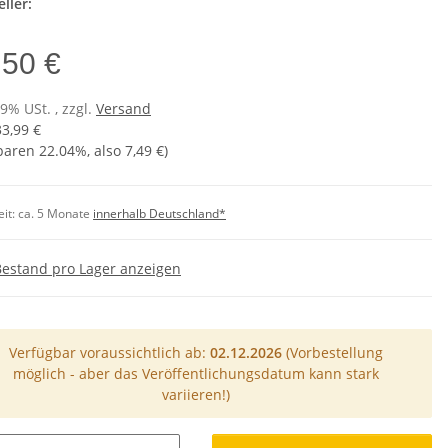
ller:
,50 €
19% USt. , zzgl.
Versand
33,99 €
sparen
22.04%
, also
7,49 €
)
eit:
ca. 5 Monate
innerhalb Deutschland*
Bestand pro Lager anzeigen
Verfügbar voraussichtlich ab:
02.12.2026
(Vorbestellung
möglich - aber das Veröffentlichungsdatum kann stark
variieren!)