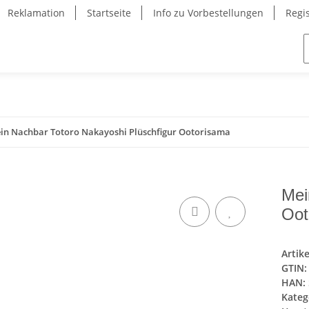
Reklamation
Startseite
Info zu Vorbestellungen
Regi
in Nachbar Totoro Nakayoshi Plüschfigur Ootorisama
Mei
Oot
Artik
GTIN:
HAN:
Kateg