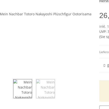
Herste
26
inkl. 
UVP
:
(Sie 
Lieferz