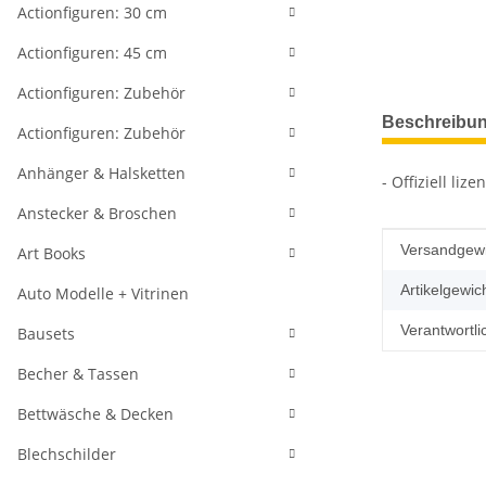
Actionfiguren: 30 cm
Actionfiguren: 45 cm
Actionfiguren: Zubehör
weitere Regis
Beschreibu
Actionfiguren: Zubehör
Anhänger & Halsketten
- Offiziell li
Anstecker & Broschen
Produkteig
Wert
Versandgewi
Art Books
Artikelgewich
Auto Modelle + Vitrinen
Verantwortli
Bausets
Becher & Tassen
Bettwäsche & Decken
Blechschilder