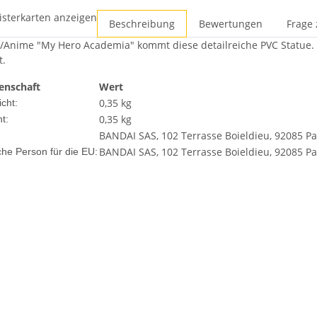
isterkarten anzeigen
Beschreibung
Bewertungen
Frage 
nime "My Hero Academia" kommt diese detailreiche PVC Statue. Sie
t.
enschaft
Wert
0,35 kg
cht:
0,35
kg
t:
BANDAI SAS, 102 Terrasse Boieldieu, 92085 Pa
BANDAI SAS, 102 Terrasse Boieldieu, 92085 P
che Person für die EU: