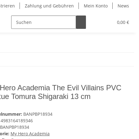
strieren
Zahlung und Gebühren
Mein Konto
News
0,00 €
Hero Academia The Evil Villains PVC
tue Tomura Shigaraki 13 cm
kelnummer:
BANPBP18934
4983164189346
BANPBP18934
orie:
My Hero Academia