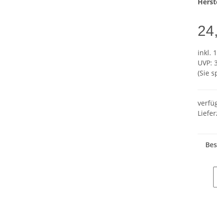
Herste
24
inkl. 
UVP
:
(Sie 
verfü
Liefer
Bes