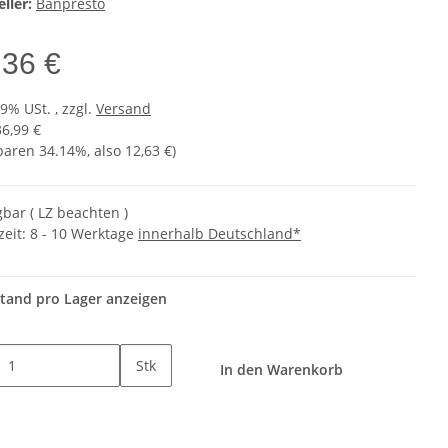
ller:
Banpresto
,36 €
19% USt. , zzgl.
Versand
36,99 €
sparen
34.14%
, also
12,63 €
)
gbar ( LZ beachten )
zeit:
8 - 10 Werktage
innerhalb Deutschland*
tand pro Lager anzeigen
Stk
In den Warenkorb