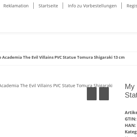
Reklamation
Startseite
Info zu Vorbestellungen
Regi
 Academia The Evil Villains PVC Statue Tomura Shigaraki 13 cm
My 
Sta
Arti
GTIN:
HAN:
Kateg