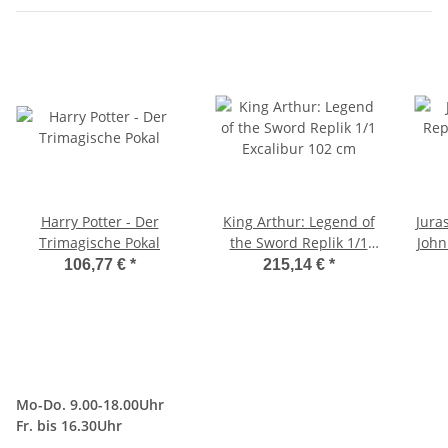
Harry Potter - Der
King Arthur: Legend of
Jura
Trimagische Pokal
the Sword Replik 1/1
Joh
Excalibur 102 cm
106,77 €
*
215,14 €
*
Mo-Do. 9.00-18.00Uhr
Fr. bis 16.30Uhr