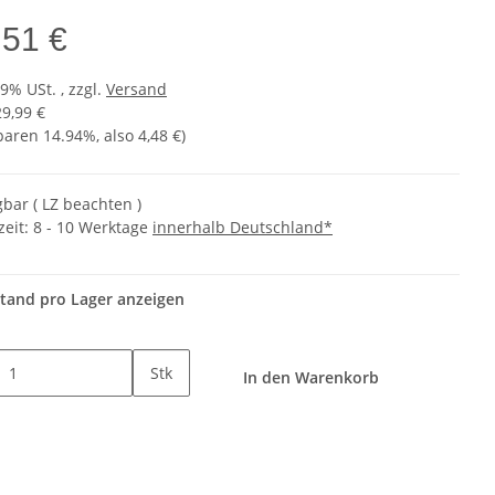
,51 €
19% USt. , zzgl.
Versand
29,99 €
sparen
14.94%
, also
4,48 €
)
gbar ( LZ beachten )
zeit:
8 - 10 Werktage
innerhalb Deutschland*
tand pro Lager anzeigen
Stk
In den Warenkorb