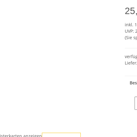
25
inkl. 
UVP
:
(Sie 
verfü
Liefer
Bes
isterkarten anzeigen