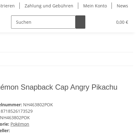
strieren
Zahlung und Gebühren
Mein Konto
News
0,00 €
émon Snapback Cap Angry Pikachu
kelnummer:
NH463802POK
8718526173529
NH463802POK
orie:
Pokémon
ller: