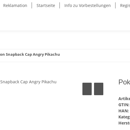
Reklamation
Startseite
Info zu Vorbestellungen
Regi
n Snapback Cap Angry Pikachu
Pok
Arti
GTIN:
HAN:
Kateg
Herste