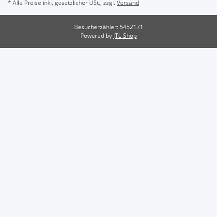
* Alle Preise inkl. gesetzlicher USt., zzgl.
Versand
Besucherzähler: 5452171
Powered by
JTL-Shop