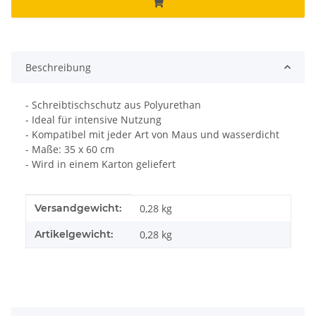
Beschreibung
- Schreibtischschutz aus Polyurethan
- Ideal für intensive Nutzung
- Kompatibel mit jeder Art von Maus und wasserdicht
- Maße: 35 x 60 cm
- Wird in einem Karton geliefert
Produkteigenschaft
Wert
Versandgewicht:
0,28 kg
Artikelgewicht:
0,28
kg