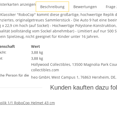
isterkarten anzeigen
Beschreibung
Bewertungen
Frage 
Klassiker "RoboCop" kommt diese großartige, hochwertige Replik der 
izenziertes, originalgetreues Sammlerstück - Die Auto 9 hat eine b
g x 22,9 cm hoch (auf Sockel) - Hochwertige Polystone-Konstruktion
ität (vollständig vom Sockel abnehmbar) - Limitiert auf nur 500 St
ein Spielzeug, nicht geeignet für Kinder unter 16 Jahren.
enschaft
Wert
3,88 kg
cht:
3,88
kg
t:
Hollywood Collectibles, 13500 Magnolia Park Cou
collectibles.com
che Person für die
heo GmbH, West Campus 1, 76863 Herxheim, DE,
Kunden kauften dazu fol