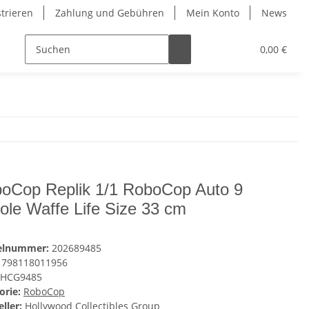
strieren
Zahlung und Gebühren
Mein Konto
News
0,00 €
oCop Replik 1/1 RoboCop Auto 9
tole Waffe Life Size 33 cm
kelnummer:
202689485
798118011956
HCG9485
orie:
RoboCop
ller:
Hollywood Collectibles Group