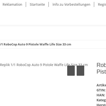
Reklamation
Startseite
Info zu Vorbestellungen
Regi
/1 RoboCop Auto 9 Pistole Waffe Life Size 33 cm
Rob
Pis
Arti
GTIN:
HAN:
Kateg
Herste