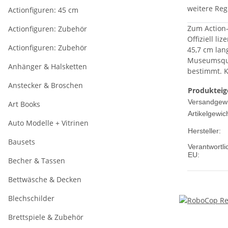
weitere Reg
Actionfiguren: 45 cm
Zum Action-
Actionfiguren: Zubehör
Offiziell l
Actionfiguren: Zubehör
45,7 cm lan
Museumsqual
Anhänger & Halsketten
bestimmt. K
Anstecker & Broschen
Produkteig
Versandgewi
Art Books
Artikelgewich
Auto Modelle + Vitrinen
Hersteller:
Bausets
Verantwortli
EU:
Becher & Tassen
Bettwäsche & Decken
Blechschilder
Brettspiele & Zubehör