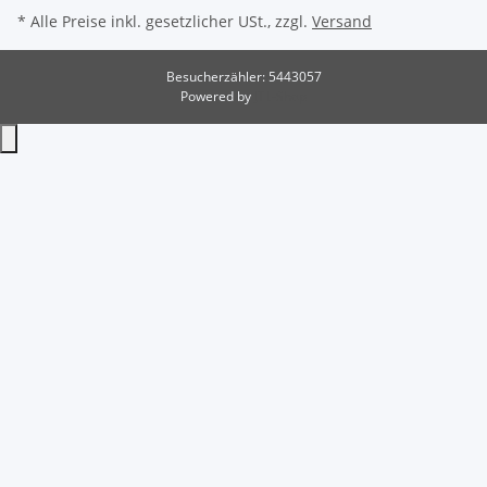
* Alle Preise inkl. gesetzlicher USt., zzgl.
Versand
Besucherzähler: 5443057
Powered by
JTL-Shop