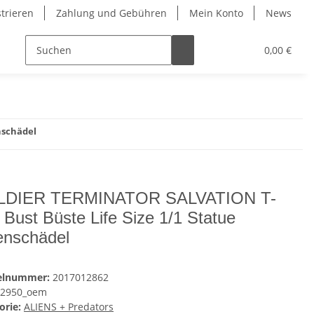
strieren
Zahlung und Gebühren
Mein Konto
News
0,00 €
nschädel
LDIER TERMINATOR SALVATION T-
 Bust Büste Life Size 1/1 Statue
enschädel
kelnummer:
2017012862
2950_oem
orie:
ALIENS + Predators