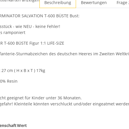
Beschreibung
Bewertungen
Frage 
RMINATOR SALVATION T-600 BÜSTE Bust:
sstück - wie NEU - keine Fehler!
as ramponiert
T-600 BÜSTE Figur 1:1 LIFE-SIZE
fanterie-Sturmabzeichen des deutschen Heeres im Zweiten Weltkri
x 27 cm ( H x B x T ) 17kg
00% Resin
cht geeignet für Kinder unter 36 Monaten.
gefahr! Kleinteile könnten verschluckt und/oder eingeatmet werde
enschaft
Wert