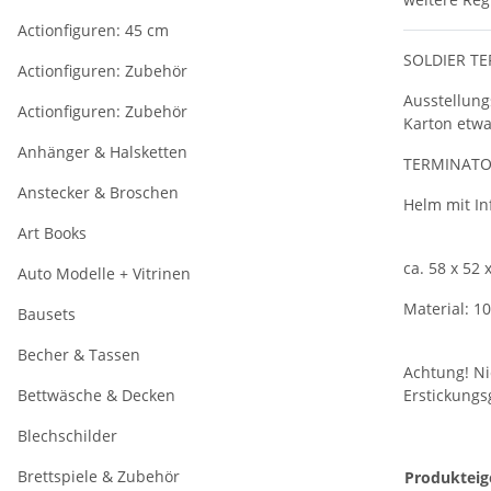
Actionfiguren: 45 cm
SOLDIER TE
Actionfiguren: Zubehör
Ausstellung
Actionfiguren: Zubehör
Karton etw
Anhänger & Halsketten
TERMINATOR 
Anstecker & Broschen
Helm mit In
Art Books
ca. 58 x 52 
Auto Modelle + Vitrinen
Material: 1
Bausets
Becher & Tassen
Achtung! Ni
Bettwäsche & Decken
Erstickungs
Blechschilder
Brettspiele & Zubehör
Produkteig