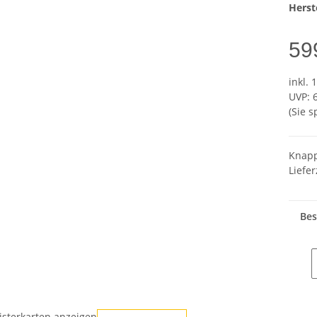
Herste
59
inkl. 
UVP
:
(Sie 
Knapp
Liefer
Bes
isterkarten anzeigen