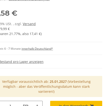
,58 €
19% USt. , zzgl.
Versand
79,99 €
sparen
21.77%
, also
17,41 €
)
eit:
6 - 7 Monate
innerhalb Deutschland*
Bestand pro Lager anzeigen
Verfügbar voraussichtlich ab:
25.01.2027
(Vorbestellung
möglich - aber das Veröffentlichungsdatum kann stark
variieren!)
Stk
In den Warenkorb