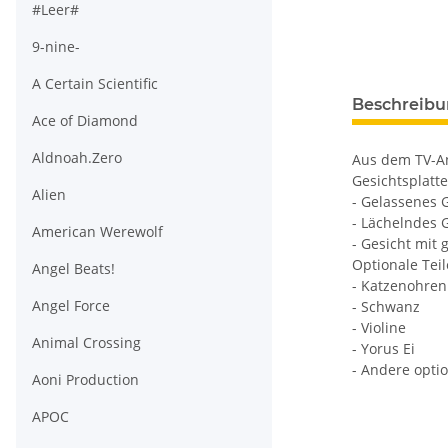
#Leer#
9-nine-
A Certain Scientific
weitere Regis
Beschreib
Ace of Diamond
Aldnoah.Zero
Aus dem TV-An
Gesichtsplatte
Alien
- Gelassenes 
- Lächelndes 
American Werewolf
- Gesicht mit
Optionale Teil
Angel Beats!
- Katzenohren
Angel Force
- Schwanz
- Violine
Animal Crossing
- Yorus Ei
- Andere optio
Aoni Production
APOC