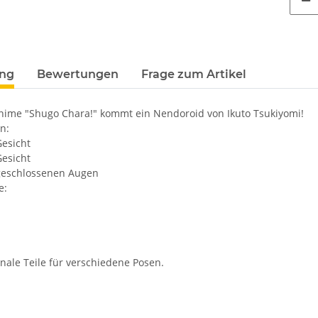
terkarten anzeigen
ung
Bewertungen
Frage zum Artikel
ime "Shugo Chara!" kommt ein Nendoroid von Ikuto Tsukiyomi!
n:
Gesicht
Gesicht
 geschlossenen Augen
e:
nale Teile für verschiedene Posen.