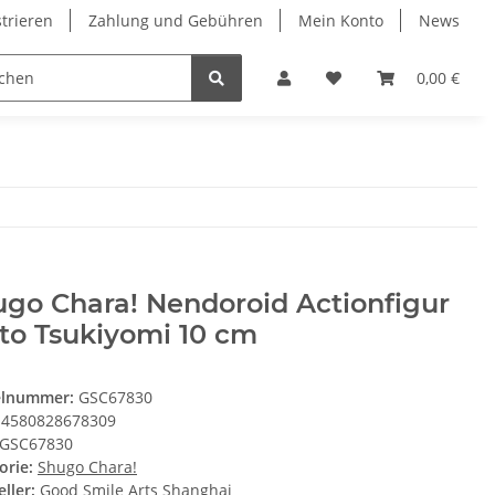
strieren
Zahlung und Gebühren
Mein Konto
News
0,00 €
go Chara! Nendoroid Actionfigur
to Tsukiyomi 10 cm
elnummer:
GSC67830
4580828678309
GSC67830
orie:
Shugo Chara!
ller:
Good Smile Arts Shanghai