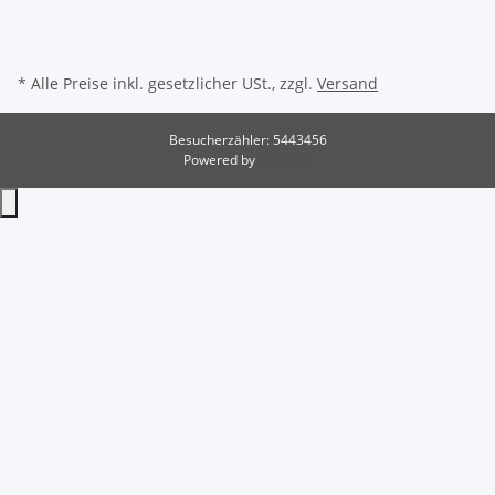
* Alle Preise inkl. gesetzlicher USt., zzgl.
Versand
Besucherzähler: 5443456
Powered by
JTL-Shop