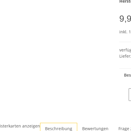
Herste
9,
inkl. 
verfü
Liefer
Bes
isterkarten anzeigen
Beschreibung
Bewertungen
Frage 