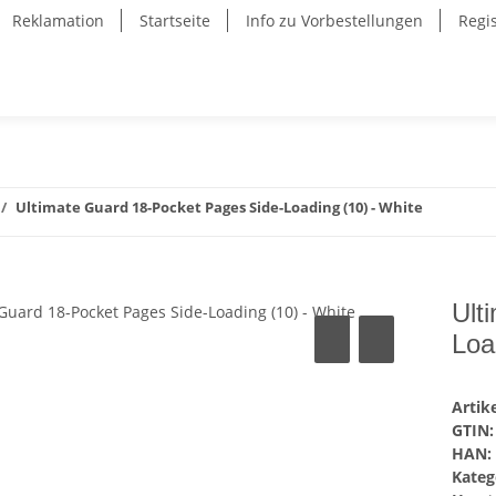
Reklamation
Startseite
Info zu Vorbestellungen
Regi
Ultimate Guard 18-Pocket Pages Side-Loading (10) - White
Ult
Loa
Arti
GTIN:
HAN:
Kateg