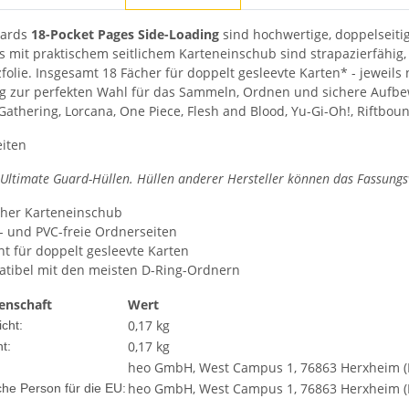
uards
18-Pocket Pages Side-Loading
sind hochwertige, doppelseiti
s mit praktischem seitlichem Karteneinschub sind strapazierfähig, 
zfolie. Insgesamt 18 Fächer für doppelt gesleevte Karten* - jeweil
g zur perfekten Wahl für das Sammeln, Ordnen und sichere Aufbe
Gathering, Lorcana, One Piece, Flesh and Blood, Yu-Gi-Oh!, Riftbo
eiten
 Ultimate Guard-Hüllen. Hüllen anderer Hersteller können das Fassung
icher Karteneinschub
- und PVC-freie Ordnerseiten
nt für doppelt gesleevte Karten
tibel mit den meisten D-Ring-Ordnern
enschaft
Wert
0,17 kg
cht:
0,17
kg
t:
heo GmbH, West Campus 1, 76863 Herxheim (D
heo GmbH, West Campus 1, 76863 Herxheim (D
che Person für die EU: