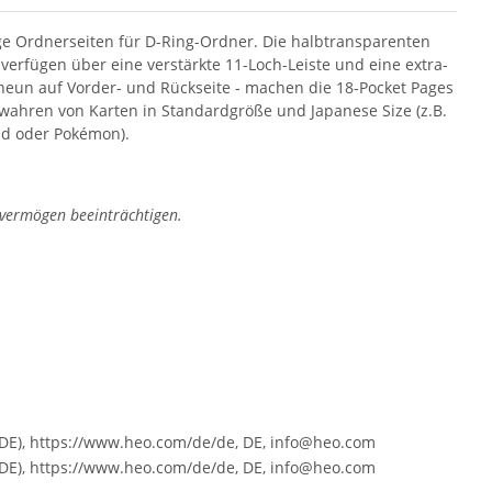
ge Ordnerseiten für D-Ring-Ordner. Die halbtransparenten
verfügen über eine verstärkte 11-Loch-Leiste und eine extra-
s neun auf Vorder- und Rückseite - machen die 18-Pocket Pages
wahren von Karten in Standardgröße und Japanese Size (z.B.
und oder Pokémon).
svermögen beeinträchtigen.
E), https://www.heo.com/de/de, DE, info@heo.com
E), https://www.heo.com/de/de, DE, info@heo.com