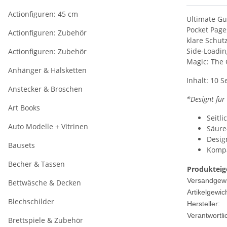
Actionfiguren: 45 cm
Ultimate G
Pocket Page
Actionfiguren: Zubehör
klare Schut
Side-Loadin
Actionfiguren: Zubehör
Magic: The 
Anhänger & Halsketten
Inhalt: 10 S
Anstecker & Broschen
*Designt für
Art Books
Seitl
Auto Modelle + Vitrinen
Säure
Desig
Bausets
Kompa
Becher & Tassen
Produkteig
Versandgewi
Bettwäsche & Decken
Artikelgewich
Blechschilder
Hersteller:
Verantwortli
Brettspiele & Zubehör