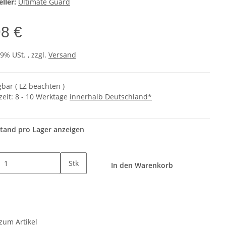
ller:
Ultimate Guard
98 €
19% USt. , zzgl.
Versand
gbar ( LZ beachten )
zeit:
8 - 10 Werktage
innerhalb Deutschland*
tand pro Lager anzeigen
Stk
In den Warenkorb
zum Artikel