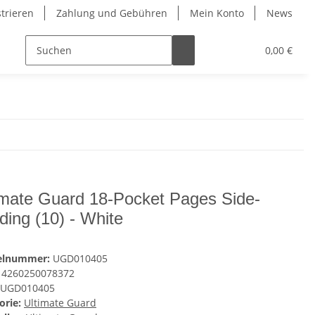
strieren
Zahlung und Gebühren
Mein Konto
News
0,00 €
imate Guard 18-Pocket Pages Side-
ding (10) - White
kelnummer:
UGD010405
4260250078372
UGD010405
orie:
Ultimate Guard