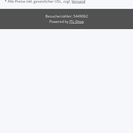
* Alle Preise inkl. gesetzlicher USt., zzgl.
Versand
Besucherzähler: 5449062
Powered by
JTL-Shop