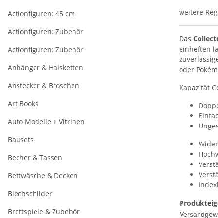
weitere Reg
Actionfiguren: 45 cm
Actionfiguren: Zubehör
Das
Collect
einheften l
Actionfiguren: Zubehör
zuverlässig
Anhänger & Halsketten
oder Pokémo
Anstecker & Broschen
Kapazität C
Art Books
Doppe
Einfa
Auto Modelle + Vitrinen
Unges
Bausets
Wider
Hochw
Becher & Tassen
Verst
Verst
Bettwäsche & Decken
Index
Blechschilder
Produkteig
Brettspiele & Zubehör
Versandgewi