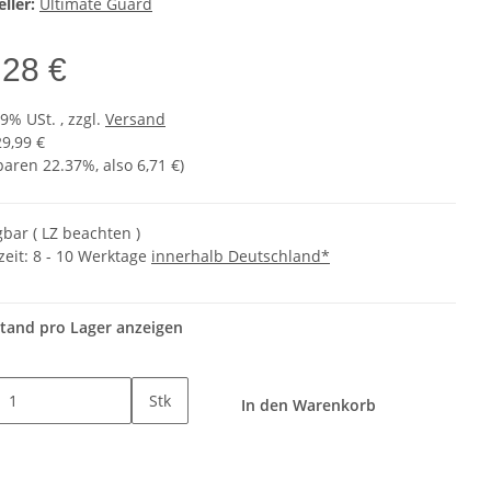
ller:
Ultimate Guard
,28 €
19% USt. , zzgl.
Versand
29,99 €
sparen
22.37%
, also
6,71 €
)
gbar ( LZ beachten )
zeit:
8 - 10 Werktage
innerhalb Deutschland*
tand pro Lager anzeigen
Stk
In den Warenkorb