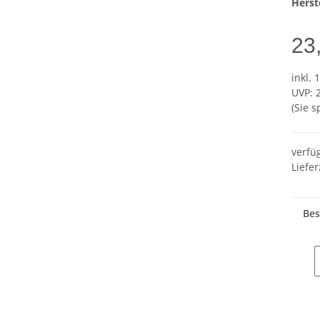
Herste
23
inkl. 
UVP
:
(Sie 
verfü
Liefer
Bes