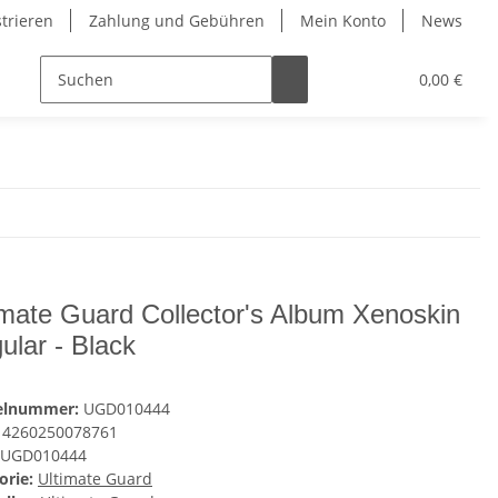
strieren
Zahlung und Gebühren
Mein Konto
News
0,00 €
imate Guard Collector's Album Xenoskin
ular - Black
kelnummer:
UGD010444
4260250078761
UGD010444
orie:
Ultimate Guard