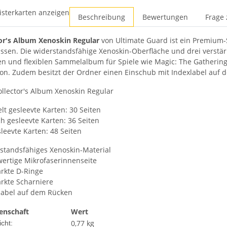
isterkarten anzeigen
Beschreibung
Bewertungen
Frage 
or's Album Xenoskin Regular
von Ultimate Guard ist ein Premium-
assen. Die widerstandsfähige Xenoskin-Oberfläche und drei verst
en und flexiblen Sammelalbum für Spiele wie Magic: The Gathering,
n. Zudem besitzt der Ordner einen Einschub mit Indexlabel auf
ollector's Album Xenoskin Regular
lt gesleevte Karten: 30 Seiten
ch gesleevte Karten: 36 Seiten
leevte Karten: 48 Seiten
standsfähiges Xenoskin-Material
ertige Mikrofaserinnenseite
ärkte D-Ringe
ärkte Scharniere
label auf dem Rücken
enschaft
Wert
0,77 kg
cht: