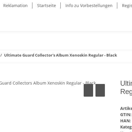
Reklamation
Startseite
Info zu Vorbestellungen
Regi
Ultimate Guard Collector's Album Xenoskin Regular - Black
Ult
Reg
Arti
GTIN:
HAN:
Kateg