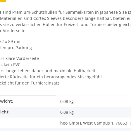
s
sind Premium-Schutzhüllen für Sammelkarten in Japanese Size (z.B
Materialien sind Cortex Sleeves besonders lange haltbar, bieten 
s sie zu verlässlichen Hüllen für Freizeit- und Turnierspieler glei
er Vorderseite.
62 x 89 mm
len pro Packung
s klare Vorderseite
i, kein PVC
rs lange Lebensdauer und maximale Haltbarkeit
ierte Rückseite für ein herausragendes Mischgefühl
ickdicht für den Turniereinsatz
enschaft
wicht:
0,08 kg
icht:
0,08
kg
heo GmbH, West Campus 1, 76863 He