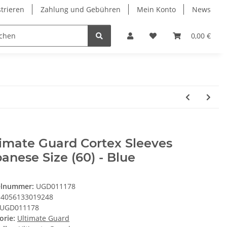
strieren
Zahlung und Gebühren
Mein Konto
News
0,00 €
imate Guard Cortex Sleeves
anese Size (60) - Blue
elnummer:
UGD011178
4056133019248
UGD011178
orie:
Ultimate Guard