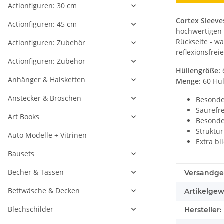
Actionfiguren: 30 cm
Cortex Sleeve
Actionfiguren: 45 cm
hochwertigen 
Rückseite - wa
Actionfiguren: Zubehör
reflexionsfrei
Actionfiguren: Zubehör
Hüllengröße:
Anhänger & Halsketten
Menge:
60 Hül
Anstecker & Broschen
Besonder
Säurefre
Art Books
Besonde
Struktur
Auto Modelle + Vitrinen
Extra bl
Bausets
Becher & Tassen
Produkteig
Wert
Versandge
Bettwäsche & Decken
Artikelgew
Blechschilder
Hersteller: