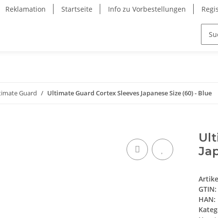
Reklamation
Startseite
Info zu Vorbestellungen
Regi
timate Guard
Ultimate Guard Cortex Sleeves Japanese Size (60) - Blue
Ult
Jap
Artik
GTIN:
HAN:
Kateg