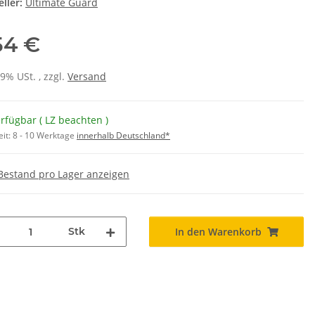
ller:
Ultimate Guard
54 €
19% USt. , zzgl.
Versand
rfügbar ( LZ beachten )
eit:
8 - 10 Werktage
innerhalb Deutschland*
Bestand pro Lager anzeigen
Stk
In den Warenkorb