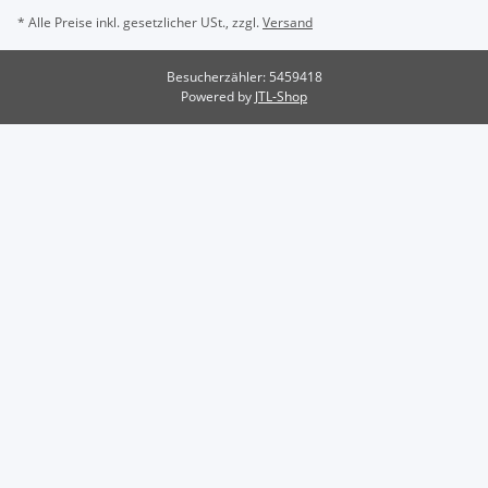
* Alle Preise inkl. gesetzlicher USt., zzgl.
Versand
Besucherzähler: 5459418
Powered by
JTL-Shop