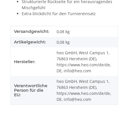
Strukturierte Rückseite für ein herausragendes
Mischgefühl
Extra blickdicht für den Turniereinsatz
Produkteigenschaft
Wert
Versandgewicht:
0,08 kg
Artikelgewicht:
0,08
kg
heo GmbH, West Campus 1,
76863 Herxheim (DE),
Hersteller:
https://www.heo.com/de/de,
DE, info@heo.com
heo GmbH, West Campus 1,
Verantwortliche
76863 Herxheim (DE),
Person für die
https://www.heo.com/de/de,
EU:
DE, info@heo.com