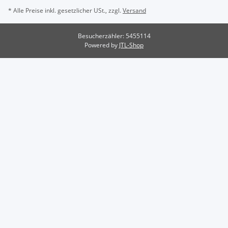
* Alle Preise inkl. gesetzlicher USt., zzgl.
Versand
Besucherzähler: 5455114
Powered by
JTL-Shop