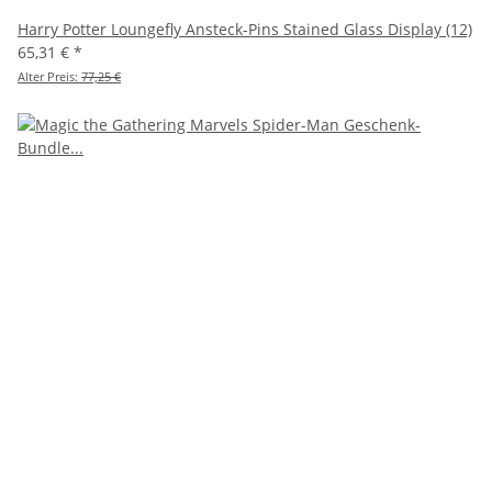
Harry Potter Loungefly Ansteck-Pins Stained Glass Display (12)
65,31 €
*
Alter Preis:
77,25 €