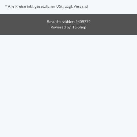
* Alle Preise inkl. gesetzlicher USt., zzgl.
Versand
Besucherzähler: 5459779
Powered by
JTL-Shop