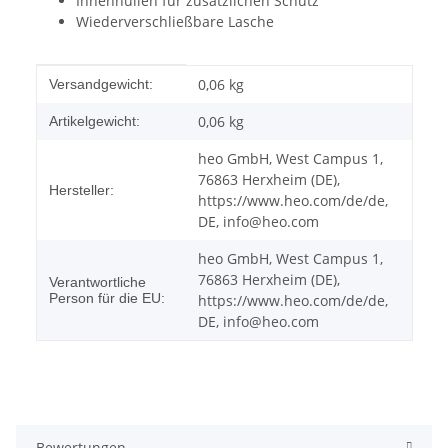
Innenhüllen für zusätzlichen Schutz
Wiederverschließbare Lasche
Produkteigenschaft
Wert
0,06 kg
Versandgewicht:
0,06
kg
Artikelgewicht:
heo GmbH, West Campus 1,
76863 Herxheim (DE),
Hersteller:
https://www.heo.com/de/de,
DE, info@heo.com
heo GmbH, West Campus 1,
76863 Herxheim (DE),
Verantwortliche
Person für die EU:
https://www.heo.com/de/de,
DE, info@heo.com
Bewertungen