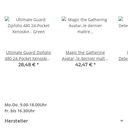
Ultimate Guard Zipfolio
Magic the Gathering
480 24-Pocket Xenoskin -
Avatar, le dernier maître
Dete
Green
Einsteigerboxen
28,48 €
*
42,47 €
*
Umkarton (3) französisch
Mo-Do. 9.00-18.00Uhr
Fr. bis 16.30Uhr
Hersteller