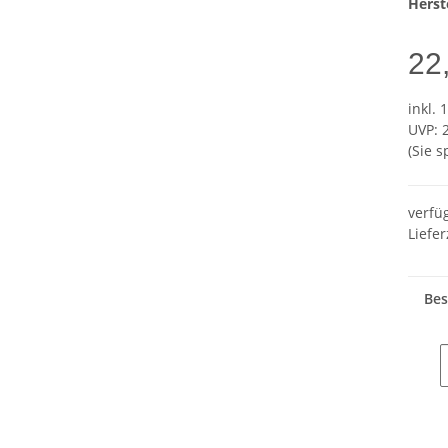
Herste
22
inkl. 
UVP
:
(Sie 
verfü
Liefer
Bes