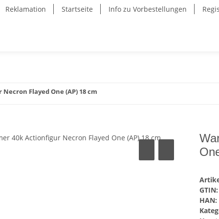
Reklamation
Startseite
Info zu Vorbestellungen
Regi
 Necron Flayed One (AP) 18 cm
War
One
Arti
GTIN:
HAN:
Kateg