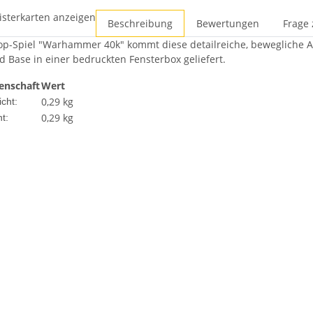
isterkarten anzeigen
Beschreibung
Bewertungen
Frage 
p-Spiel "Warhammer 40k" kommt diese detailreiche, bewegliche Act
 Base in einer bedruckten Fensterbox geliefert.
enschaft
Wert
0,29 kg
cht:
0,29
kg
t: