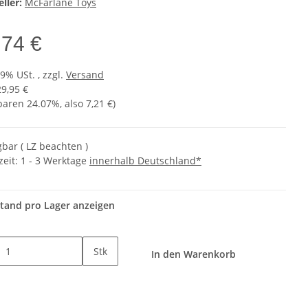
ller:
McFarlane Toys
,74 €
19% USt. , zzgl.
Versand
29,95 €
sparen
24.07%
, also
7,21 €
)
gbar ( LZ beachten )
zeit:
1 - 3 Werktage
innerhalb Deutschland*
tand pro Lager anzeigen
Stk
In den Warenkorb