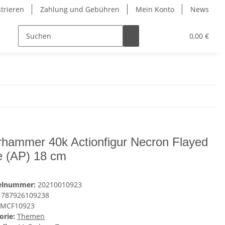
strieren
Zahlung und Gebühren
Mein Konto
News
0,00 €
hammer 40k Actionfigur Necron Flayed
 (AP) 18 cm
kelnummer:
20210010923
787926109238
MCF10923
orie:
Themen