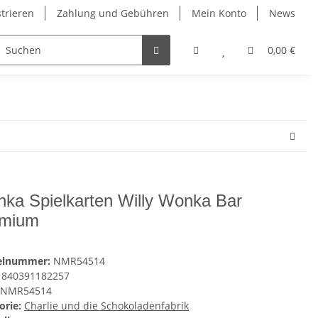
strieren
Zahlung und Gebühren
Mein Konto
News
0,00 €
ka Spielkarten Willy Wonka Bar
emium
kelnummer:
NMR54514
840391182257
NMR54514
orie:
Charlie und die Schokoladenfabrik