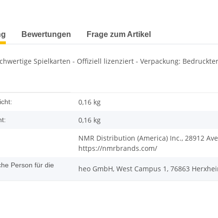
terkarten anzeigen
ng
Bewertungen
Frage zum Artikel
ochwertige Spielkarten - Offiziell lizenziert - Verpackung: Bedruckter
enschaft
0,16 kg
cht:
0,16
kg
t:
NMR Distribution (America) Inc., 28912 Ave
https://nmrbrands.com/
che Person für die
heo GmbH, West Campus 1, 76863 Herxhei