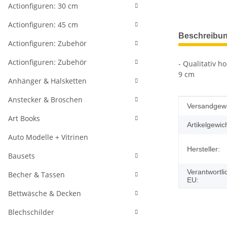
Actionfiguren: 30 cm
Actionfiguren: 45 cm
weitere Regis
Beschreibu
Actionfiguren: Zubehör
Actionfiguren: Zubehör
- Qualitativ h
9 cm
Anhänger & Halsketten
Anstecker & Broschen
Produkteig
Wert
Versandgewi
Art Books
Artikelgewich
Auto Modelle + Vitrinen
Hersteller:
Bausets
Verantwortli
Becher & Tassen
EU:
Bettwäsche & Decken
Blechschilder