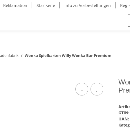
Reklamation
Startseite
Info zu Vorbestellungen
Regi
ladenfabrik
Wonka Spielkarten Willy Wonka Bar Premium
Won
Pr
Arti
GTIN:
HAN:
Kateg