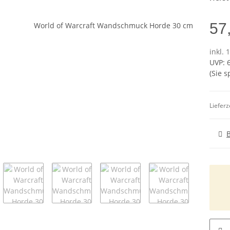
57
inkl. 
UVP
:
(Sie 
Lieferz