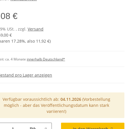
,08 €
19% USt. , zzgl.
Versand
69,00 €
sparen
17.28%
, also
11,92 €
)
eit:
ca. 4 Monate
innerhalb Deutschland*
Bestand pro Lager anzeigen
Verfügbar voraussichtlich ab:
04.11.2026
(Vorbestellung
möglich - aber das Veröffentlichungsdatum kann stark
variieren!)
In den Warenkorb
Stk