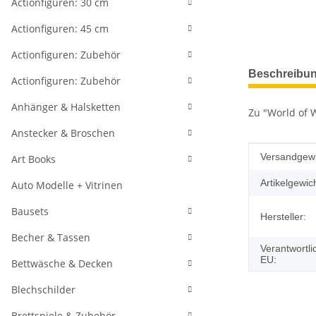
Actionfiguren: 30 cm
Actionfiguren: 45 cm
Actionfiguren: Zubehör
weitere Regis
Beschreibu
Actionfiguren: Zubehör
Anhänger & Halsketten
Zu "World of 
Anstecker & Broschen
Produkteig
Wert
Versandgewi
Art Books
Artikelgewich
Auto Modelle + Vitrinen
Bausets
Hersteller:
Becher & Tassen
Verantwortli
EU:
Bettwäsche & Decken
Blechschilder
Brettspiele & Zubehör