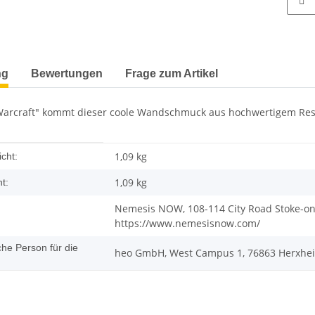
terkarten anzeigen
ng
Bewertungen
Frage zum Artikel
Warcraft" kommt dieser coole Wandschmuck aus hochwertigem Res
enschaft
1,09 kg
cht:
1,09
kg
t:
Nemesis NOW, 108-114 City Road Stoke-on-
https://www.nemesisnow.com/
che Person für die
heo GmbH, West Campus 1, 76863 Herxhei