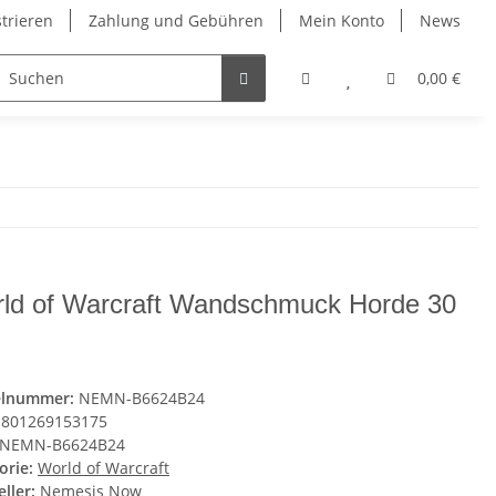
strieren
Zahlung und Gebühren
Mein Konto
News
0,00 €
ld of Warcraft Wandschmuck Horde 30
elnummer:
NEMN-B6624B24
801269153175
NEMN-B6624B24
orie:
World of Warcraft
ller:
Nemesis Now