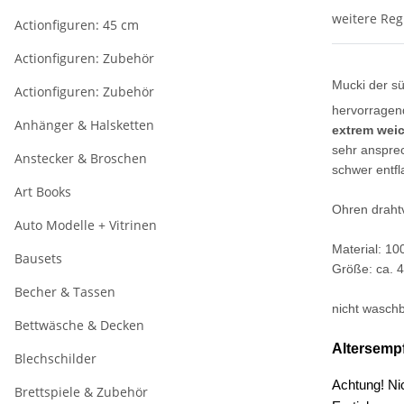
weitere Reg
Actionfiguren: 45 cm
Actionfiguren: Zubehör
Mucki der sü
Actionfiguren: Zubehör
hervorragen
Anhänger & Halsketten
extrem wei
sehr anspre
Anstecker & Broschen
schwer entf
Art Books
Ohren drahtv
Auto Modelle + Vitrinen
Material: 10
Bausets
Größe: ca.
Becher & Tassen
nicht wasch
Bettwäsche & Decken
Altersempf
Blechschilder
Achtung! Nic
Brettspiele & Zubehör