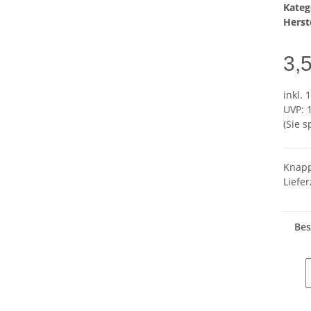
Kateg
Herste
3,
inkl. 
UVP
:
(Sie 
Knapp
Liefer
Bes