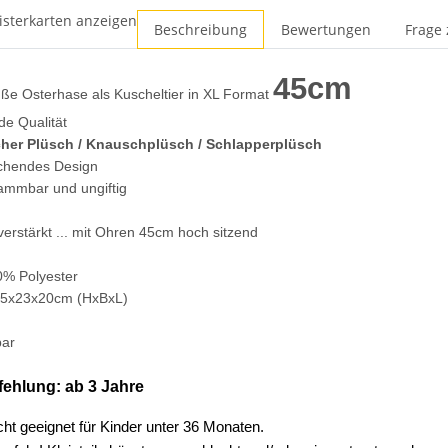
isterkarten anzeigen
Beschreibung
Bewertungen
Frage 
45cm
ße Osterhase als Kuscheltier in XL Format
de Qualität
cher Plüsch / Knauschplüsch / Schlapperplüsch
chendes Design
lammbar und ungiftig
erstärkt ... mit Ohren 45cm hoch sitzend
0% Polyester
 45x23x20cm (HxBxL)
bar
ehlung: ab 3 Jahre
ht geeignet für Kinder unter 36 Monaten.