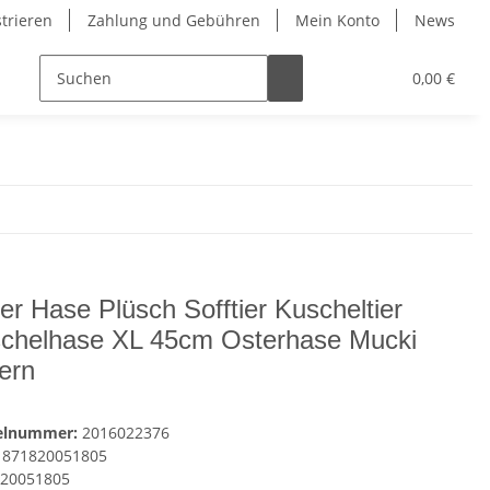
strieren
Zahlung und Gebühren
Mein Konto
News
0,00 €
er Hase Plüsch Sofftier Kuscheltier
chelhase XL 45cm Osterhase Mucki
ern
kelnummer:
2016022376
871820051805
20051805