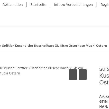
Reklamation
Startseite
Info zu Vorbestellungen
Regi
h Sofftier Kuscheltier Kuschelhase XL 45cm Osterhase Mucki Ostern
süß
Kus
Ost
Arti
GTIN:
HAN: