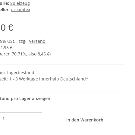
orie:
Spielzeug
ller:
dreamtex
50 €
19% USt. , zzgl.
Versand
11,95 €
sparen
70.71%
, also
8,45 €
)
er Lagerbestand
zeit:
1 - 3 Werktage
innerhalb Deutschland*
tand pro Lager anzeigen
In den Warenkorb