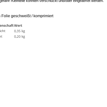
gefahr! Kleinteile könnten verschluckt und/oder eingeatmet werden.
 Folie geschweißt / komprimiert
enschaft
Wert
0,35 kg
cht:
0,20
kg
t: