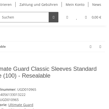
strieren
Zahlung und Gebühren
Mein Konto
News
0,00 €
able
imate Guard Classic Sleeves Standard
e (100) - Resealable
elnummer:
UGD010965
4056133013222
UGD010965
orie:
Ultimate Guard