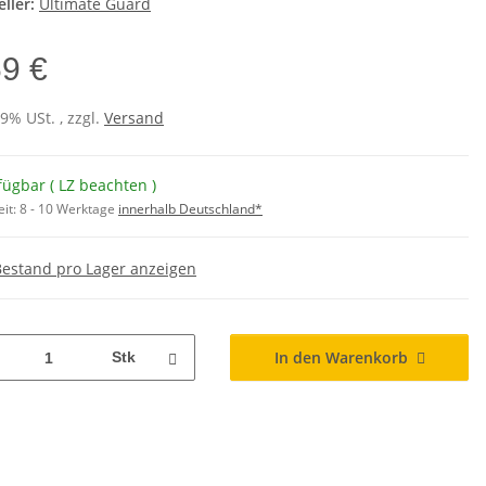
ller:
Ultimate Guard
69 €
19% USt. , zzgl.
Versand
fügbar ( LZ beachten )
eit:
8 - 10 Werktage
innerhalb Deutschland*
Bestand pro Lager anzeigen
In den Warenkorb
Stk