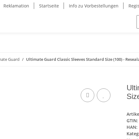
Reklamation
Startseite
Info zu Vorbestellungen
Regi
mate Guard
Ultimate Guard Classic Sleeves Standard Size (100) - Reseal
Ult
Siz
Artik
GTIN:
HAN:
Kateg