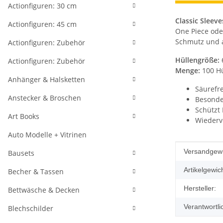
Actionfiguren: 30 cm
Classic Sleeve
Actionfiguren: 45 cm
One Piece oder
Schmutz und a
Actionfiguren: Zubehör
Hüllengröße:
Actionfiguren: Zubehör
Menge:
100 Hü
Anhänger & Halsketten
Säurefre
Anstecker & Broschen
Besonde
Schützt
Art Books
Wiederv
Auto Modelle + Vitrinen
Produkteig
Wert
Versandgewi
Bausets
Artikelgewich
Becher & Tassen
Hersteller:
Bettwäsche & Decken
Verantwortli
Blechschilder