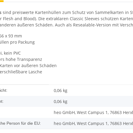
s
sind preiswerte Kartenhüllen zum Schutz von Sammelkarten in St
 Flesh and Blood). Die extraklaren Classic Sleeves schützen Karte
nderen äußeren Schäden. Auch als Resealable-Version mit Verschl
66 x 93 mm
llen pro Packung
i, kein PVC
rs hohe Transparenz
 Karten vor äußeren Schäden
erschließbare Lasche
enschaft
0,06 kg
cht:
0,06
kg
t:
heo GmbH, West Campus 1, 76863 Herxh
heo GmbH, West Campus 1, 76863 Herxh
che Person für die EU: